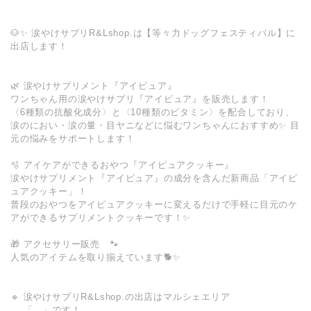
🐶✨ 涙やけサプリR&Lshop.は【等々力ドッグフェスティバル】に
出店します！
🌿 涙やけサプリメント『アイピュア』
ワンちゃん用の涙やけサプリ『アイピュア』を販売します！
〈6種類の抗酸化成分〉と〈10種類のビタミン〉を配合しており、
涙のにおい・涙の量・目ヤニなどに悩むワンちゃんにおすすめ✨ 目
元の悩みをサポートします！
🫧 アイケアができるおやつ『アイピュアクッキー』
涙やけサプリメント『アイピュア』の成分を含んだ新商品「アイピ
ュアクッキー」！
普段のおやつをアイピュアクッキーに変えるだけで手軽に目元のケ
アができるサプリメントクッキーです！✨
🎁 アクセサリー販売 🐾
人気のアイテムを取り揃えています🐕✨
🔹 涙やけサプリR&Lshop.の出店はマルシェエリア
「 」です！