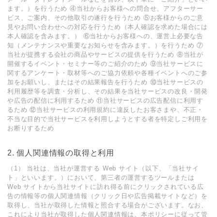
ます。）を⾏うため ④当社からお客様への問合せ、アフターサー
ビス、ご案内、その他取引の遂⾏を⾏うため ⑤お客様からのご意
⾒やお問い合わせへの対応を⾏うため（本⼈確認を求めた場合には
本⼈確認を含みます。） ⑥当社からお客様への、運営上必要な告
知（メンテナンスや重要なお知らせを含みます。）を⾏うため ⑦
当社が提携する会社の商品やサービスの提供を⾏うため ⑧当社が
開催するイベント・セミナー等のご紹介のため ⑨当社サービスに
関するアンケート・取材等へのご協⼒依頼や各種イベントへのご参
加をお願いし、またはその結果報告を⾏うため ⑩当社サービスの
利⽤履歴等を調査・分析し、その結果を当社サービスの改良・開発
や広告の配信に利⽤するため ⑪当社サービスの広告配信に利⽤す
るため ⑫当社サービスの利⽤規約に違反したお客さまや、不正・
不当な⽬的で当社サービスを利⽤しようとする者を特定しご利⽤を
お断りするため
2. 個⼈関連情報の取得と利⽤
（1） 当社は、当社が運営する Web サイト（以下、「当社サイ
ト」といいます。）において、第三者の運営するツールまたは
Web サイトから当社サイトに訪れ得る前にクリックされている広
告の情報等の個⼈関連情報（クリック⽇や広告掲載サイトなど）を
取得し、当社が取得した情報と照合する場合がございます。なお、
これにより当社が取得した個⼈関連情報は、本ポリシーに従って管