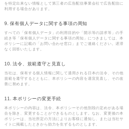
を特定出来ない情報として第三者の広告配信事業会社で広告配信に
利⽤する場合があります。
9. 保有個⼈データに関する事項の周知
すべての「保有個⼈データ」の利⽤⽬的や「開⽰等の請求等」の⼿
続き等「保有個⼈データに関する事項の周知」につきましては、本
ポリシーに記載の「お問い合わせ窓⼝」までご連絡ください。遅滞
なく回答いたします。
10. 法令、規範遵守と⾒直し
当社は、保有する個⼈情報に関して適⽤される⽇本の法令、その他
規範を遵守するとともに、本ポリシーの内容を適宜⾒直し、その改
善に努めます。
11. 本ポリシーの変更⼿続
本ポリシーの内容は、法令、本ポリシーその他別段の定めがある場
合を除き、変更することができるものとします。なお、変更後の本
ポリシーは、当社所定の⽅法によりお客様に通知し、または当社サ
イトに掲載したときから効⼒を⽣ずるものとします。