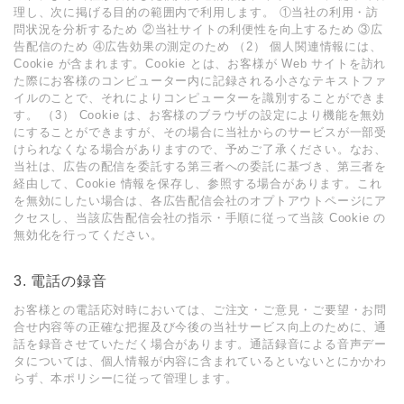
理し、次に掲げる⽬的の範囲内で利⽤します。 ①当社の利⽤・訪
問状況を分析するため ②当社サイトの利便性を向上するため ③広
告配信のため ④広告効果の測定のため （2） 個⼈関連情報には、
Cookie が含まれます。Cookie とは、お客様が Web サイトを訪れ
た際にお客様のコンピューター内に記録される⼩さなテキストファ
イルのことで、それによりコンピューターを識別することができま
す。 （3） Cookie は、お客様のブラウザの設定により機能を無効
にすることができますが、その場合に当社からのサービスが⼀部受
けられなくなる場合がありますので、予めご了承ください。なお、
当社は、広告の配信を委託する第三者への委託に基づき、第三者を
経由して、Cookie 情報を保存し、参照する場合があります。これ
を無効にしたい場合は、各広告配信会社のオプトアウトページにア
クセスし、当該広告配信会社の指⽰・⼿順に従って当該 Cookie の
無効化を⾏ってください。
3. 電話の録⾳
お客様との電話応対時においては、ご注⽂・ご意⾒・ご要望・お問
合せ内容等の正確な把握及び今後の当社サービス向上のために、通
話を録⾳させていただく場合があります。通話録⾳による⾳声デー
タについては、個⼈情報が内容に含まれているといないとにかかわ
らず、本ポリシーに従って管理します。