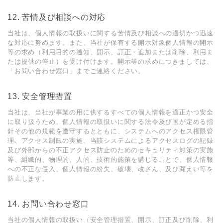
12. 苦情及び相談への対応
当社は、個⼈情報の取扱いに関する苦情及び相談への適切かつ迅速
な対応に努めます。また、当社が保有する開⽰対象個⼈情報の開⽰
等の求め（利⽤⽬的の通知、開⽰、訂正・追加または削除、利⽤ま
たは提供の停⽌）を受け付けます。開⽰等の求めにつきましては、
「お問い合わせ窓⼝」までご連絡ください。
13. 安全管理措置
当社は、当社が事業の⽤に供するすべての個⼈情報を適正かつ安全
に取り扱うため、個⼈情報の取扱いに関する法令及び国が定める指
針その他の規範を遵守するとともに、システムへのアクセス権限管
理、アクセス制限の実施、当該システムによるアクセスログの記録
及び外部からの不正アクセス防⽌のためのセキュリティ対策の実施
等、組織的、物理的、⼈的、技術的施策を講じることで、個⼈情報
への不正な侵⼊、個⼈情報の紛失、破壊、改ざん、及び漏えい等を
防⽌します。
14. お問い合わせ窓⼝
当社の個⼈情報の取扱い（安全管理措置、開⽰、訂正及び削除、利