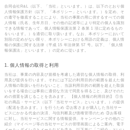
合同会社R&L（以下、「当社」といいます。）は、以下のとおり個
⼈情報保護⽅針（以下、「本ポリシー」といいます。）を定め、そ
の遵守を徹底することにより、当社の事業の⽤に供するすべての個
⼈情報（⽒名、⽣年⽉⽇、その他の記述等により特定の個⼈を識別
できる情報であって、個⼈情報保護法第 2 条第 1 項に定めるもの
をいいます。）を適切に取り扱います。なお、本ポリシーにおいて
別段の定めがない限り、本ポリシーにおける⽤語の定義は、個⼈情
報の保護に関する法律（平成 15 年法律第 57 号。以下、「個⼈情
報保護法」といいます。）の定めに従います。
1. 個⼈情報の取得と利⽤
当社は、事業の内容及び規模を考慮した適切な個⼈情報の取得、利
⽤及び提供を⾏います。それには下記の利⽤⽬的の範囲を超えた個
⼈情報の取扱いを⾏わないこと、当該利⽤⽬的の範囲を超えた取扱
いをする場合には事前に適切な⽅法で同意を得ること、及びそのた
めの措置を講じることを含みます。 【個⼈情報の利⽤⽬的】 ①当
社の商品・サービス（以下「当社サービス」といいます。）の提供
（配送を含みます。）を⾏うため ②お客さまが購⼊した当社サー
ビスにかかる代⾦の決済、与信判断及び債権管理のため ③お客様
に対し、当社サービスに関する情報提供、キャンペーンその他のご
紹介（マイページ等の当社サービスの管理画⾯によるご案内、電⼦
メール・ダイレクトメールなどを含み、以下単に「ご紹介」といい