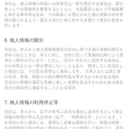
当社は、個⼈情報の取扱いの全部⼜は⼀部を委託する場合は、委託
先としての適格性を審査するとともに、当該委託にあたり守秘義務
に関する事項等を定め、その取扱いを委託された個⼈情報の安全管
理が図られるよう、委託を受けた者に対する必要かつ適切な監督を
⾏います。
6. 個⼈情報の開⽰
当社は、本⼈から個⼈情報保護法の定めに基づき個⼈情報の開⽰を
求められたときは、本⼈に対し、法令に従って電磁的記録により遅
滞なく開⽰を⾏います。ただし、次のいずれかに該当する場合は、
その全部または⼀部を開⽰しないこともあり、開⽰しない旨決定し
た場合には、その旨を遅滞なく通知します。 ①本⼈または第三者
の⽣命、⾝体、財産その他の権利利益を害するおそれがある場合
②当社の業務の適正な実施に著しい⽀障を及ぼすおそれがある場合
③その他法令に違反することとなる場合
7. 個⼈情報の利⽤停⽌等
当社は、本⼈から、以下の各号に定める場合に該当するとして個⼈
情報の利⽤の停⽌⼜は消去（以下、「利⽤停⽌等」といいます。）
を求められた場合には、遅滞なく必要な調査を⾏い、調査の結果、
当該利⽤停⽌等の求めに理由があることが判明した場合には、遅滞