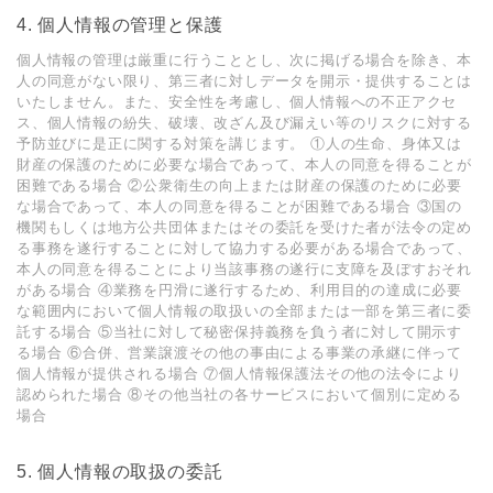
4. 個⼈情報の管理と保護
個⼈情報の管理は厳重に⾏うこととし、次に掲げる場合を除き、本
⼈の同意がない限り、第三者に対しデータを開⽰・提供することは
いたしません。また、安全性を考慮し、個⼈情報への不正アクセ
ス、個⼈情報の紛失、破壊、改ざん及び漏えい等のリスクに対する
予防並びに是正に関する対策を講じます。 ①⼈の⽣命、⾝体⼜は
財産の保護のために必要な場合であって、本⼈の同意を得ることが
困難である場合 ②公衆衛⽣の向上または財産の保護のために必要
な場合であって、本⼈の同意を得ることが困難である場合 ③国の
機関もしくは地⽅公共団体またはその委託を受けた者が法令の定め
る事務を遂⾏することに対して協⼒する必要がある場合であって、
本⼈の同意を得ることにより当該事務の遂⾏に⽀障を及ぼすおそれ
がある場合 ④業務を円滑に遂⾏するため、利⽤⽬的の達成に必要
な範囲内において個⼈情報の取扱いの全部または⼀部を第三者に委
託する場合 ⑤当社に対して秘密保持義務を負う者に対して開⽰す
る場合 ⑥合併、営業譲渡その他の事由による事業の承継に伴って
個⼈情報が提供される場合 ⑦個⼈情報保護法その他の法令により
認められた場合 ⑧その他当社の各サービスにおいて個別に定める
場合
5. 個⼈情報の取扱の委託