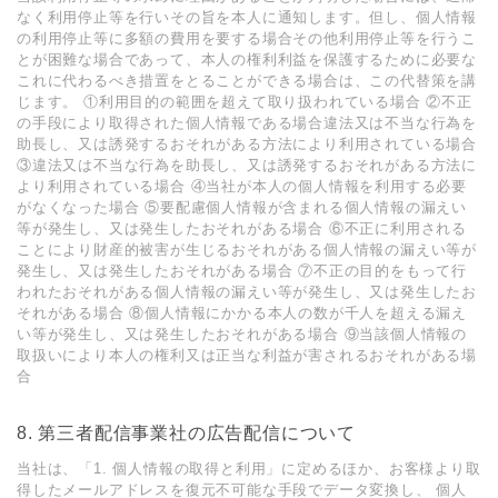
なく利⽤停⽌等を⾏いその旨を本⼈に通知します。但し、個⼈情報
の利⽤停⽌等に多額の費⽤を要する場合その他利⽤停⽌等を⾏うこ
とが困難な場合であって、本⼈の権利利益を保護するために必要な
これに代わるべき措置をとることができる場合は、この代替策を講
じます。 ①利⽤⽬的の範囲を超えて取り扱われている場合 ②不正
の⼿段により取得された個⼈情報である場合違法⼜は不当な⾏為を
助⻑し、⼜は誘発するおそれがある⽅法により利⽤されている場合
③違法⼜は不当な⾏為を助⻑し、⼜は誘発するおそれがある⽅法に
より利⽤されている場合 ④当社が本⼈の個⼈情報を利⽤する必要
がなくなった場合 ⑤要配慮個⼈情報が含まれる個⼈情報の漏えい
等が発⽣し、⼜は発⽣したおそれがある場合 ⑥不正に利⽤される
ことにより財産的被害が⽣じるおそれがある個⼈情報の漏えい等が
発⽣し、⼜は発⽣したおそれがある場合 ⑦不正の⽬的をもって⾏
われたおそれがある個⼈情報の漏えい等が発⽣し、⼜は発⽣したお
それがある場合 ⑧個⼈情報にかかる本⼈の数が千⼈を超える漏え
い等が発⽣し、⼜は発⽣したおそれがある場合 ⑨当該個⼈情報の
取扱いにより本⼈の権利⼜は正当な利益が害されるおそれがある場
合
8. 第三者配信事業社の広告配信について
当社は、「1. 個⼈情報の取得と利⽤」に定めるほか、お客様より取
得したメールアドレスを復元不可能な⼿段でデータ変換し、 個⼈