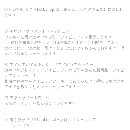
🐶✨ 涙やけサプリR&Lshop.は【第５回わんこのフェス】に出店し
ます！
🌿 涙やけサプリメント『アイピュア』
ワンちゃん用の涙やけサプリ『アイピュア』を販売します！
〈6種類の抗酸化成分〉と〈10種類のビタミン〉を配合しており、
涙のにおい・涙の量・目ヤニなどに悩むワンちゃんにおすすめ✨ 目
元の悩みをサポートします！
🫧 アイケアができるおやつ『アイピュアクッキー』
涙やけサプリメント『アイピュア』の成分を含んだ新商品「アイピ
ュアクッキー」！
普段のおやつをアイピュアクッキーに変えるだけで手軽に目元のケ
アができるサプリメントクッキーです！✨
🎁 アクセサリー販売 🐾
人気のアイテムを取り揃えています🐕✨
🔹 涙やけサプリR&Lshop.の出店はマルシェエリア
「77」です！